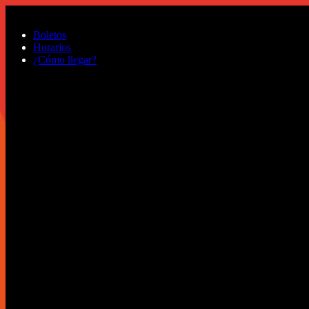
Saltar al contenido principal
Boletos
Horarios
¿Cómo llegar?